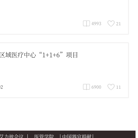
4993
21
域医疗中心“1+1+6”项目
2
6900
11
艾力彼会议
医管学院
中国器官捐献