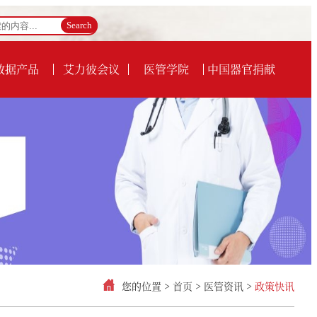
数据产品
艾力彼会议
医管学院
中国器官捐献
您的位置 >
首页
>
医管资讯
>
政策快讯